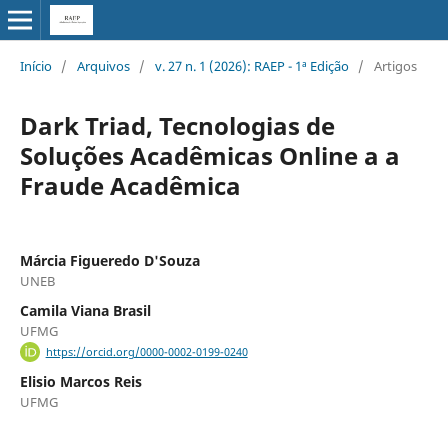
Início
/
Arquivos
/
v. 27 n. 1 (2026): RAEP - 1ª Edição
/
Artigos
Dark Triad, Tecnologias de
Soluções Acadêmicas Online a a
Fraude Acadêmica
Márcia Figueredo D'Souza
UNEB
Camila Viana Brasil
UFMG
https://orcid.org/0000-0002-0199-0240
Elisio Marcos Reis
UFMG