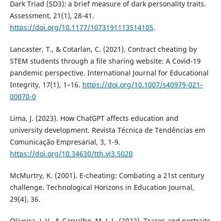
Dark Triad (SD3): a brief measure of dark personality traits.
Assessment, 21(1), 28-41.
https://doi.org/10.1177/1073191113514105
.
Lancaster, T., & Cotarlan, C. (2021). Contract cheating by
STEM students through a file sharing website: A Covid-19
pandemic perspective. International Journal for Educational
Integrity, 17(1), 1–16.
https://doi.org/10.1007/s40979-021-
00070-0
Lima, J. (2023). How ChatGPT affects education and
university development. Revista Técnica de Tendências em
Comunicação Empresarial, 3, 1-9.
https://doi.org/10.34630/tth.vi3.5020
McMurtry, K. (2001). E-cheating: Combating a 21st century
challenge. Technological Horizons in Education Journal,
29(4), 36.
Oliveira, J. V., & Carvalho, M. J. L. (2022). Traces and portraits