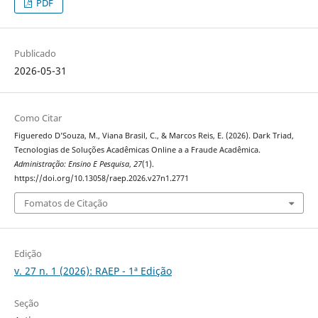
PDF
Publicado
2026-05-31
Como Citar
Figueredo D’Souza, M., Viana Brasil, C., & Marcos Reis, E. (2026). Dark Triad,
Tecnologias de Soluções Acadêmicas Online a a Fraude Acadêmica.
Administração: Ensino E Pesquisa
,
27
(1).
https://doi.org/10.13058/raep.2026.v27n1.2771
Fomatos de Citação
Edição
v. 27 n. 1 (2026): RAEP - 1ª Edição
Seção