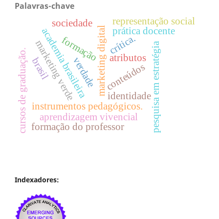
Palavras-chave
representação social
sociedade
marketing digital
prática docente
academia brasileira
crítica.
formação
marketing verde
pesquisa em estratégia
cursos de graduação.
atributos
verdade
brasil
conteúdos
identidade
instrumentos pedagógicos.
aprendizagem vivencial
formação do professor
Indexadores: