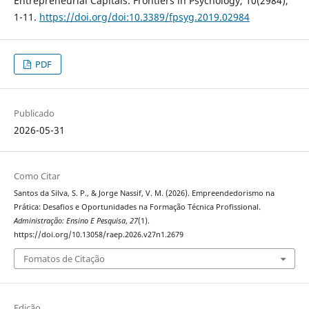
Entrepreneurial Capitals. Frontiers in Psychology, 10(2984),
1-11.
https://doi.org/doi:10.3389/fpsyg.2019.02984
PDF
Publicado
2026-05-31
Como Citar
Santos da Silva, S. P., & Jorge Nassif, V. M. (2026). Empreendedorismo na
Prática: Desafios e Oportunidades na Formação Técnica Profissional.
Administração: Ensino E Pesquisa
,
27
(1).
https://doi.org/10.13058/raep.2026.v27n1.2679
Fomatos de Citação
Edição