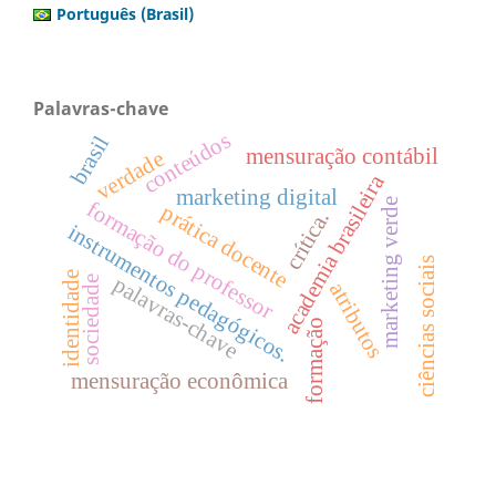
Português (Brasil)
Palavras-chave
conteúdos
brasil
mensuração contábil
verdade
academia brasileira
marketing digital
marketing verde
formação do professor
prática docente
crítica.
instrumentos pedagógicos.
ciências sociais
identidade
palavras-chave
sociedade
atributos
formação
mensuração econômica