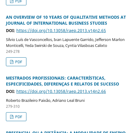
PDF
AN OVERVIEW OF 10 YEARS OF QUALITATIVE METHODS AT
JOURNAL OF INTERNATIONAL BUSINESS STUDIES
DOI:
https://doi.org/10.13058/raep.2013.v14n2.65
Sílvio Luís de Vasconcellos, Ivan Lapuente Garrido, Jefferson Marlon
Monticelli, Yeda Swirski de Souza, Cyntia Vilasboas Calixto
249-278
PDF
MESTRADOS PROFISSIONAIS: CARACTERÍSTICAS,
ESPECIFICIDADES, DIFERENÇAS E RELATOS DE SUCESSO
DOI:
https://doi.org/10.13058/raep.2013.v14n2.66
Roberto Brazileiro Paixão, Adriano Leal Bruni
279-310
PDF
PRESENCIAL OU A DISTÂNCIA: A MODALIDADE DE ENSINO